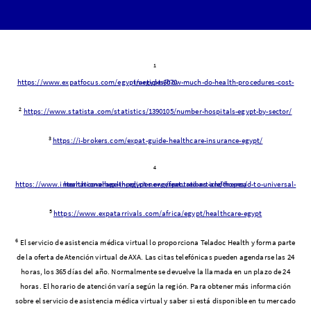
1
https://www.expatfocus.com/egypt/articles/how-much-do-health-procedures-cost-in-egypt-6070
2
https://www.statista.com/statistics/1390105/number-hospitals-egypt-by-sector/
3
https://i-brokers.com/expat-guide-healthcare-insurance-egypt/
4
https://www.internationalhealthpolicies.org/featured-article/the-road-to-universal-health-coverage-in-egypt-new-expectations-and-hopes/
5
https://www.expatarrivals.com/africa/egypt/healthcare-egypt
6
El servicio de asistencia médica virtual lo proporciona Teladoc Health y forma parte
de la oferta de Atención virtual de AXA. Las citas telefónicas pueden agendarse las 24
horas, los 365 días del año. Normalmente se devuelve la llamada en un plazo de 24
horas. El horario de atención varía según la región. Para obtener más información
sobre el servicio de asistencia médica virtual y saber si está disponible en tu mercado