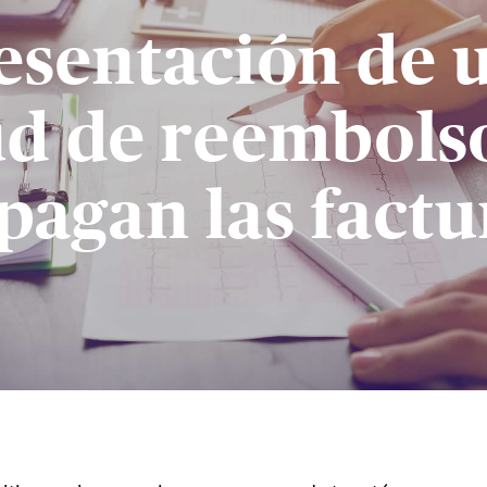
esentación de 
tud de reembols
 pagan las factu