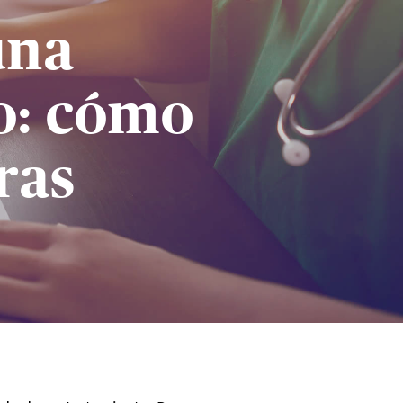
una
o: cómo
ras