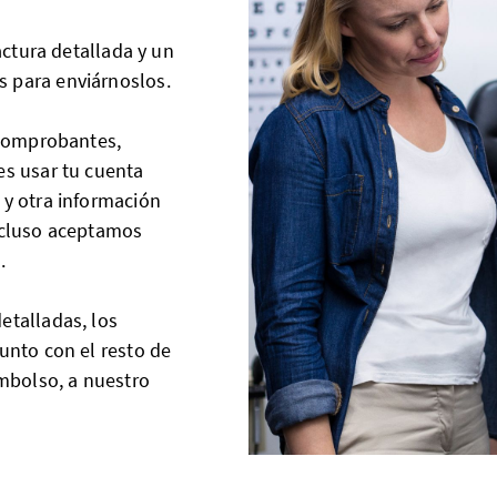
actura detallada y un
 para enviárnoslos.
 comprobantes,
es usar tu cuenta
 y otra información
incluso aceptamos
o.
etalladas, los
unto con el resto de
embolso, a nuestro