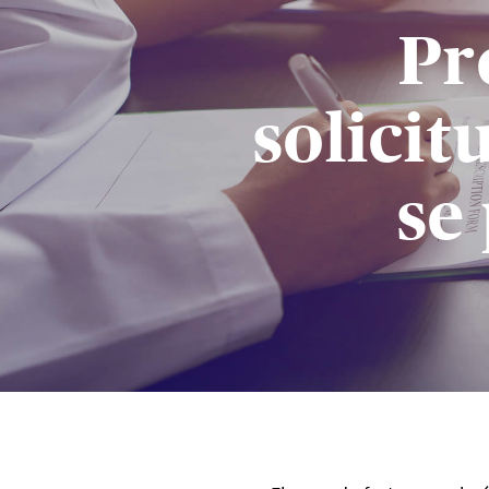
Pr
solici
se