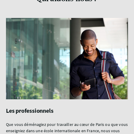
Les professionnels
Le
s à
Que vous déménagiez pour travailler au cœur de Paris ou que vous
La 
t,
enseigniez dans une école internationale en France, nous vous
ent