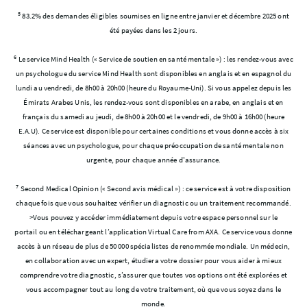
5
83.2% des demandes éligibles soumises en ligne entre janvier et décembre 2025 ont
été payées dans les 2 jours.
6
Le service Mind Health (« Service de soutien en santé mentale ») : les rendez-vous avec
un psychologue du service Mind Health sont disponibles en anglais et en espagnol du
lundi au vendredi, de 8h00 à 20h00 (heure du Royaume-Uni). Si vous appelez depuis les
Émirats Arabes Unis, les rendez-vous sont disponibles en arabe, en anglais et en
français du samedi au jeudi, de 8h00 à 20h00 et le vendredi, de 9h00 à 16h00 (heure
E.A.U). Ce service est disponible pour certaines conditions et vous donne accès à six
séances avec un psychologue, pour chaque préoccupation de santé mentale non
urgente, pour chaque année d'assurance.
7
Second Medical Opinion (« Second avis médical ») : ce service est à votre disposition
chaque fois que vous souhaitez vérifier un diagnostic ou un traitement recommandé.
>Vous pouvez y accéder immédiatement depuis votre espace personnel sur le
portail
ou en téléchargeant l’application Virtual Care from AXA. Ce service vous donne
accès à un réseau de plus de 50 000 spécialistes de renommée mondiale.
Un médecin,
en collaboration avec un expert, étudiera votre dossier pour vous aider à mieux
comprendre votre diagnostic, s’assurer que toutes vos options ont été explorées et
vous accompagner tout au long de votre traitement, où que vous soyez dans le
monde.