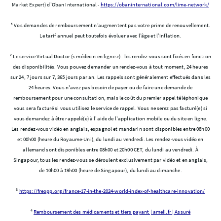
Market Expert) d'Oban International -
https://obaninternational.com/lime-network/
1
Vos demandes de remboursement n’augmentent pas votre prime de renouvellement.
Le tarif annuel peut toutefois évoluer avec l’âge et l’inflation.
2
Le service Virtual Doctor (« médecin en ligne ») : les rendez-vous sont fixés en fonction
des disponibilités. Vous pouvez demander un rendez-vous à tout moment, 24 heures
sur 24, 7 jours sur 7, 365 jours par an. Les rappels sont généralement effectués dans les
24 heures. Vous n'avez pas besoin de payer ou de faire une demande de
remboursement pour une consultation, mais le coût du premier appel téléphonique
vous sera facturé si vous utilisez le service de rappel. Vous ne serez pas facturé(e) si
vous demandez à être rappelé(e) à l'aide de l'application mobile ou du site en ligne.
Les rendez-vous vidéo en anglais, espagnol et mandarin sont disponibles entre 08h00
et 00h00 (heure du Royaume-Uni), du lundi au vendredi. Les rendez-vous vidéo en
allemand sont disponibles entre 08h00 et 20h00 CET, du lundi au vendredi. À
Singapour, tous les rendez-vous se déroulent exclusivement par vidéo et en anglais,
de 10h00 à 19h00 (heure de Singapour), du lundi au dimanche.
3
https://freopp.org/france-17-in-the-2024-world-index-of-healthcare-innovation/
4
Remboursement des médicaments et tiers payant | ameli.fr | Assuré