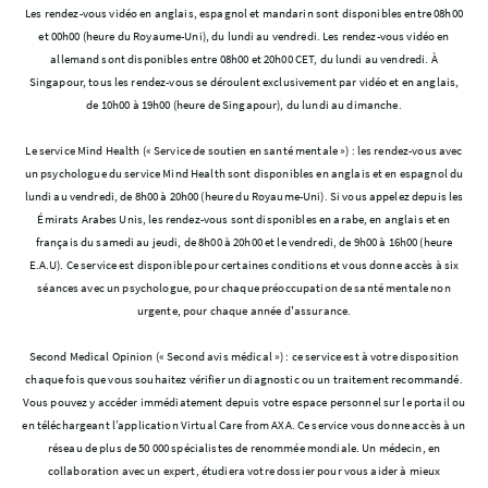
Les rendez-vous vidéo en anglais, espagnol et mandarin sont disponibles entre 08h00
et 00h00 (heure du Royaume-Uni), du lundi au vendredi. Les rendez-vous vidéo en
allemand sont disponibles entre 08h00 et 20h00 CET, du lundi au vendredi. À
Singapour, tous les rendez-vous se déroulent exclusivement par vidéo et en anglais,
de 10h00 à 19h00 (heure de Singapour), du lundi au dimanche.
Le service Mind Health (« Service de soutien en santé mentale ») : les rendez-vous avec
un psychologue du service Mind Health sont disponibles en anglais et en espagnol du
lundi au vendredi, de 8h00 à 20h00 (heure du Royaume-Uni). Si vous appelez depuis les
Émirats Arabes Unis, les rendez-vous sont disponibles en arabe, en anglais et en
français du samedi au jeudi, de 8h00 à 20h00 et le vendredi, de 9h00 à 16h00 (heure
E.A.U). Ce service est disponible pour certaines conditions et vous donne accès à six
séances avec un psychologue, pour chaque préoccupation de santé mentale non
urgente, pour chaque année d'assurance.
Second Medical Opinion (« Second avis médical ») : ce service est à votre disposition
chaque fois que vous souhaitez vérifier un diagnostic ou un traitement recommandé.
Vous pouvez y accéder immédiatement depuis votre espace personnel sur le portail ou
en téléchargeant l’application Virtual Care from AXA. Ce service vous donne accès à un
réseau de plus de 50 000 spécialistes de renommée mondiale. Un médecin, en
collaboration avec un expert, étudiera votre dossier pour vous aider à mieux