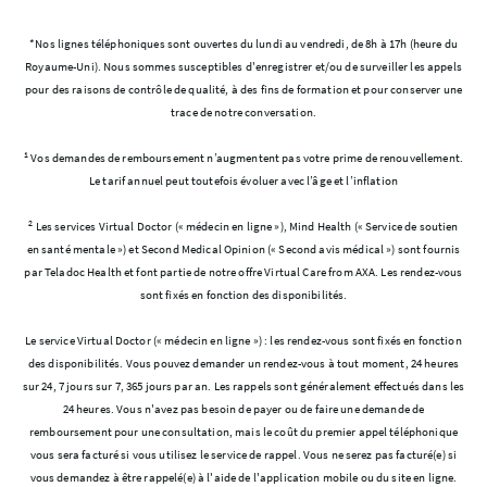
*Nos lignes téléphoniques sont ouvertes du lundi au vendredi, de 8h à 17h (heure du
Royaume-Uni). Nous sommes susceptibles d'enregistrer et/ou de surveiller les appels
pour des raisons de contrôle de qualité, à des fins de formation et pour conserver une
trace de notre conversation.
1
Vos demandes de remboursement n’augmentent pas votre prime de renouvellement.
Le tarif annuel peut toutefois évoluer avec l’âge et l’inflation
2
Les services Virtual Doctor (« médecin en ligne »), Mind Health (« Service de soutien
en santé mentale ») et Second Medical Opinion (« Second avis médical ») sont fournis
par Teladoc Health et font partie de notre offre Virtual Care from AXA. Les rendez-vous
sont fixés en fonction des disponibilités.
Le service Virtual Doctor (« médecin en ligne ») : les rendez-vous sont fixés en fonction
des disponibilités. Vous pouvez demander un rendez-vous à tout moment, 24 heures
sur 24, 7 jours sur 7, 365 jours par an. Les rappels sont généralement effectués dans les
24 heures. Vous n'avez pas besoin de payer ou de faire une demande de
remboursement pour une consultation, mais le coût du premier appel téléphonique
vous sera facturé si vous utilisez le service de rappel. Vous ne serez pas facturé(e) si
vous demandez à être rappelé(e) à l'aide de l'application mobile ou du site en ligne.